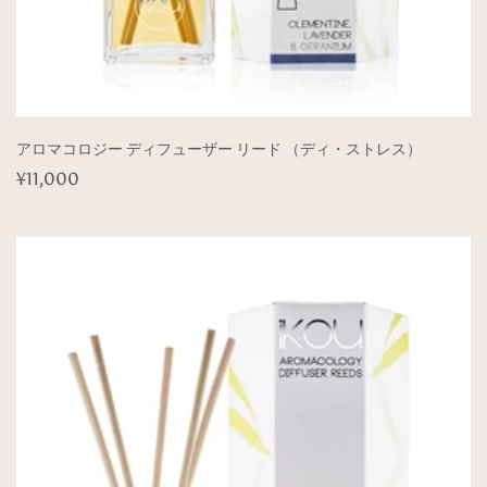
アロマコロジー ディフューザー リード （ディ・ストレス）
通
¥11,000
常
価
格