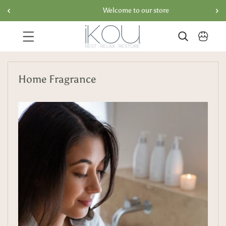
Welcome to our store
コンテンツに進む
コ
Home Fragrance
レ
ク
シ
ョ
ン
: