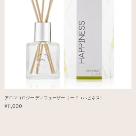
アロマコロジー ディフューザー リード（ハピネス）
通
¥11,000
常
価
格